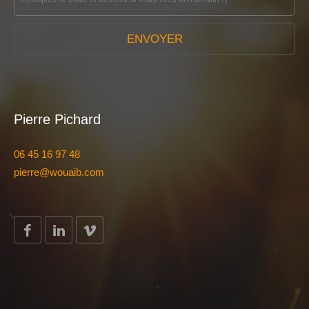
ENVOYER
Pierre Pichard
06 45 16 97 48
pierre@wouaib.com