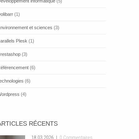
éveloppement informatique
(5)
olibarr
(1)
nvironnement et sciences
(3)
arallels Plesk
(1)
restashop
(3)
éférencement
(6)
echnologies
(6)
ordpress
(4)
ARTICLES RÉCENTS
18.03.2026
0 Commentaires