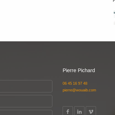
Pierre Pichard
06 45 16 97 48
pierre@wouaib.com