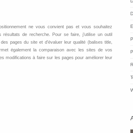
D
D
E
sitionnement ne vous convient pas et vous souhaitez
ésultats de recherche. Pour se faire, j’utilise un outil
P
des pages du site et d’évaluer leur qualité (balises title,
permet également la comparaison avec les sites de vos
P
es modifications à faire sur les pages pour améliorer leur
R
T
W