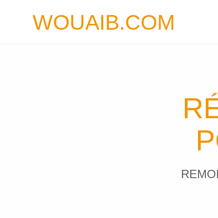
WOUAIB.COM
R
P
REMON