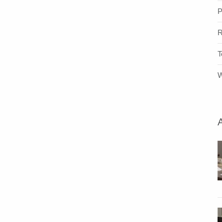
P
R
T
W