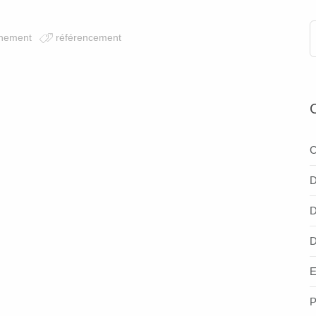
nnement
référencement
C
D
D
D
E
P