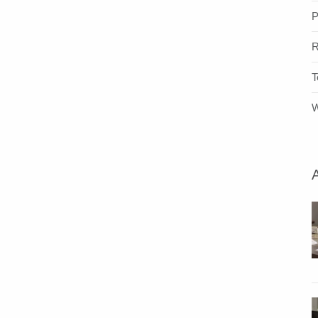
P
R
T
W