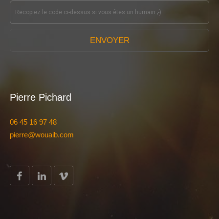
ENVOYER
Pierre Pichard
06 45 16 97 48
pierre@wouaib.com